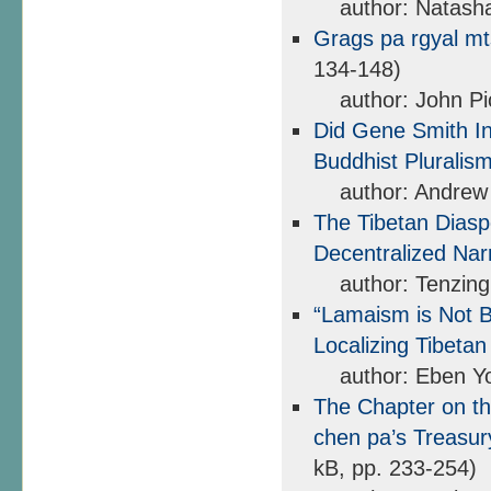
author: Natasha 
Grags pa rgyal m
134-148)
author: John Pi
Did Gene Smith In
Buddhist Pluralis
author: Andrew S
The Tibetan Diaspo
Decentralized Nar
author: Tenzin
“Lamaism is Not B
Localizing Tibeta
author: Eben Yo
The Chapter on th
chen pa’s Treasu
kB, pp. 233-254)