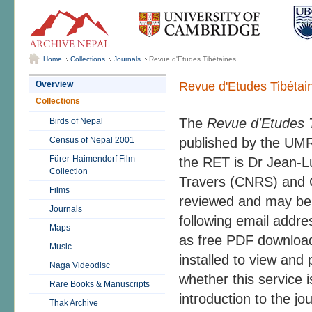
Home
Collections
Journals
Revue d'Etudes Tibétaines
Revue d'Etudes Tibétai
Overview
Collections
The
Revue d'Etudes 
Birds of Nepal
Census of Nepal 2001
published by the UMR
Fürer-Haimendorf Film
the RET is Dr Jean-Lu
Collection
Travers (CNRS) and C
Films
reviewed and may be s
Journals
following email addre
Maps
as free PDF download
Music
installed to view and 
Naga Videodisc
whether this service is
Rare Books & Manuscripts
introduction to the jo
Thak Archive