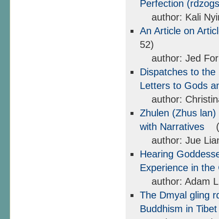
Perfection (rdzog
author: Kali Ny
An Article on Arti
52)
author: Jed For
Dispatches to the 
Letters to Gods 
author: Christina
Zhulen (Zhus lan) 
with Narratives
(3
author: Jue Lia
Hearing Goddesses
Experience in the
author: Adam Li
The Dmyal gling r
Buddhism in Tibe