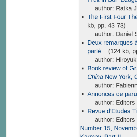
author: Ratka J
The First Four Th
kb, pp. 43-73)
author: Daniel 
Deux remarques à
parlé
(124 kb, pp
author: Hiroyuki
Book review of Gr
China
New York, C
author: Fabienn
Annonces de paru
author: Editors
Revue d’Etudes Ti
author: Editors
Number 15, Novembre
Karmay, Part II