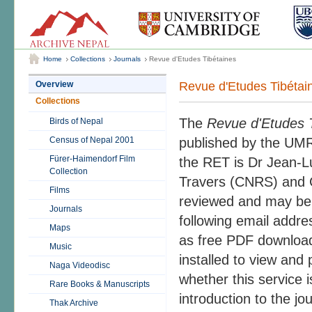
Home
Collections
Journals
Revue d'Etudes Tibétaines
Revue d'Etudes Tibétai
Overview
Collections
The
Revue d'Etudes 
Birds of Nepal
Census of Nepal 2001
published by the UMR
Fürer-Haimendorf Film
the RET is Dr Jean-Lu
Collection
Travers (CNRS) and C
Films
reviewed and may be s
Journals
following email addre
Maps
as free PDF download
Music
installed to view and 
Naga Videodisc
whether this service is
Rare Books & Manuscripts
introduction to the jo
Thak Archive