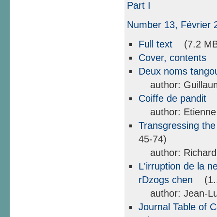
Part I
Number 13, Février 
Full text
(7.2 MB
Cover, contents
(
Deux noms tangou
author: Guillau
Coiffe de pandit
(
author: Etienne
Transgressing the
45-74)
author: Richard
L'irruption de la 
rDzogs chen
(1.1
author: Jean-Lu
Journal Table of 