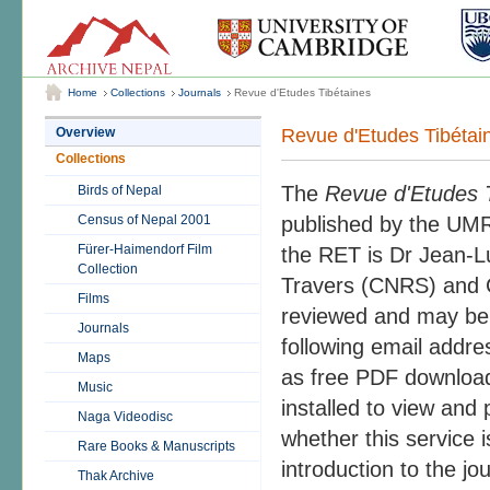
Home
Collections
Journals
Revue d'Etudes Tibétaines
Revue d'Etudes Tibétai
Overview
Collections
The
Revue d'Etudes 
Birds of Nepal
Census of Nepal 2001
published by the UMR
Fürer-Haimendorf Film
the RET is Dr Jean-Lu
Collection
Travers (CNRS) and C
Films
reviewed and may be s
Journals
following email addre
Maps
as free PDF download
Music
installed to view and 
Naga Videodisc
whether this service is
Rare Books & Manuscripts
introduction to the jo
Thak Archive