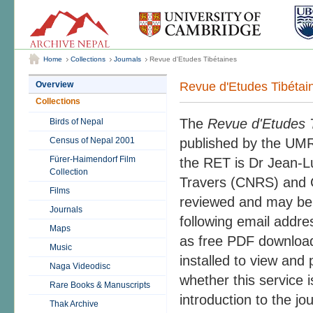
Home
Collections
Journals
Revue d'Etudes Tibétaines
Revue d'Etudes Tibétai
Overview
Collections
The
Revue d'Etudes 
Birds of Nepal
Census of Nepal 2001
published by the UMR
Fürer-Haimendorf Film
the RET is Dr Jean-Lu
Collection
Travers (CNRS) and C
Films
reviewed and may be s
Journals
following email addre
Maps
as free PDF download
Music
installed to view and 
Naga Videodisc
whether this service is
Rare Books & Manuscripts
introduction to the jo
Thak Archive